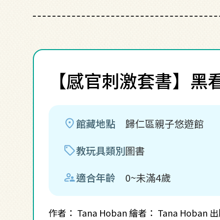
【感官刺激套書】黑
location_on
館藏地點
歸仁區親子悠遊館
sell
教玩具類別
圖書
supervisor_account
適合年齡
0~未滿4歲
作者： Tana Hoban 繪者： Tana 