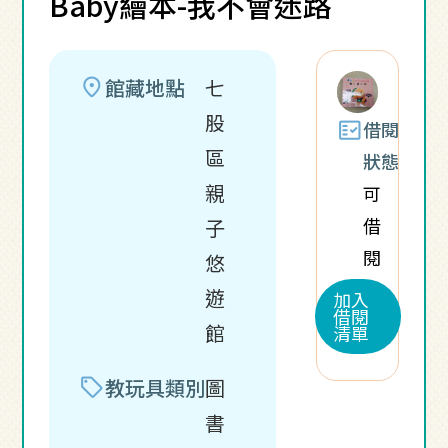
Baby繪本-我不會迷路
location_on
館藏地點
七
股
fact_check
借閱
區
狀態
親
可
借
子
閱
悠
遊
加入
借閱
館
清單
sell
教玩具類別
圖
書