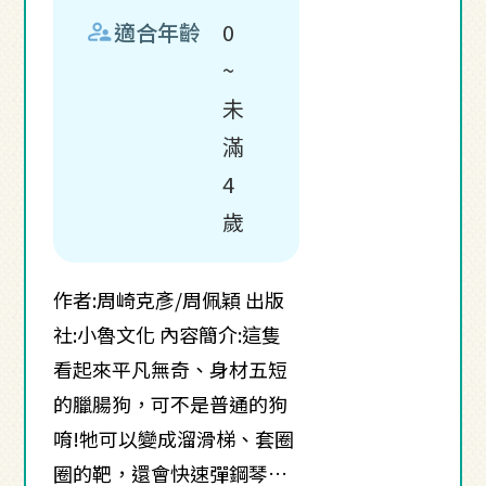
supervisor_account
適合年齡
0
~
未
滿
4
歲
作者:周崎克彥/周佩穎 出版
社:小魯文化 內容簡介:這隻
看起來平凡無奇、身材五短
的臘腸狗，可不是普通的狗
唷!牠可以變成溜滑梯、套圈
圈的靶，還會快速彈鋼琴…