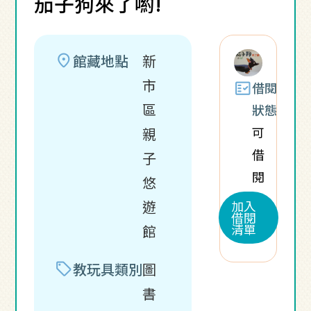
茄子狗來了喲!
location_on
館藏地點
新
市
fact_check
借閱
區
狀態
可
親
借
子
閱
悠
加入
遊
借閱
清單
館
sell
教玩具類別
圖
書