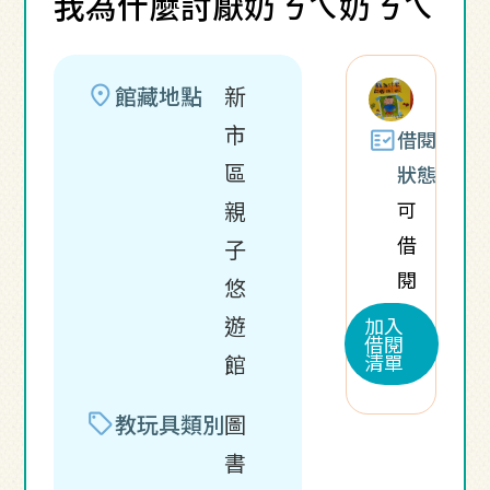
我為什麼討厭奶ㄋㄟ奶ㄋㄟ
location_on
館藏地點
新
市
fact_check
借閱
區
狀態
可
親
借
子
閱
悠
遊
加入
借閱
清單
館
sell
教玩具類別
圖
書