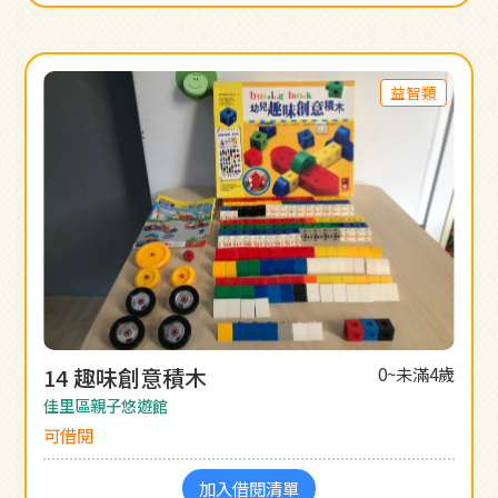
益智類
14 趣味創意積木
0~未滿4歲
佳里區親子悠遊館
可借閱
加入借閱清單