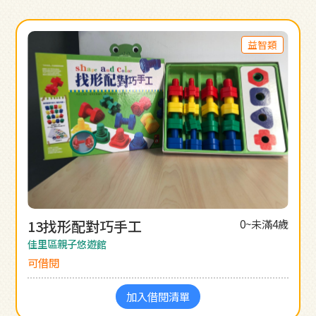
益智類
13找形配對巧手工
0~未滿4歲
佳里區親子悠遊館
可借閱
加入借閱清單