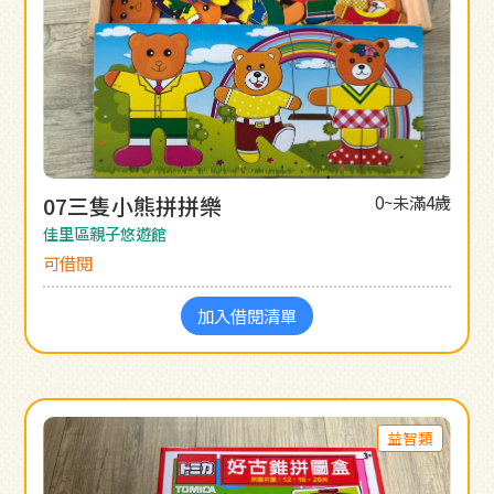
07三隻小熊拼拼樂
0~未滿4歲
佳里區親子悠遊館
可借閱
加入借閱清單
益智類