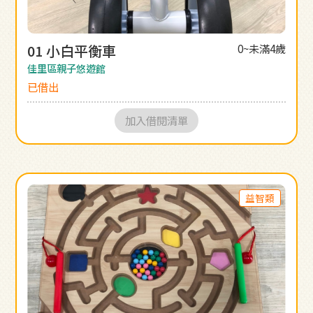
01 小白平衡車
0~未滿4歲
佳里區親子悠遊館
已借出
加入借閱清單
益智類