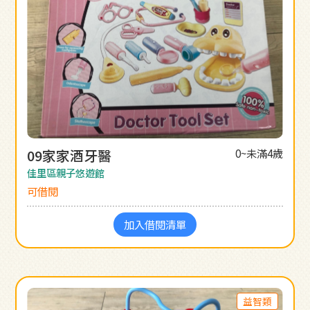
09家家酒牙醫
0~未滿4歲
佳里區親子悠遊館
可借閱
加入借閱清單
益智類