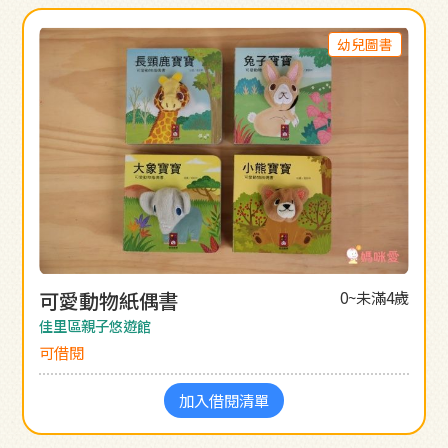
幼兒圖書
可愛動物紙偶書
0~未滿4歲
佳里區親子悠遊館
可借閱
加入借閱清單