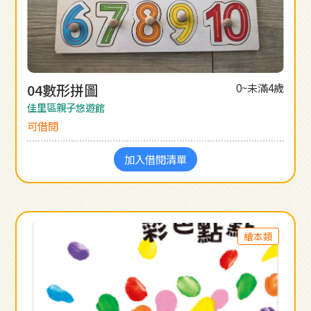
04數形拼圖
0~未滿4歲
佳里區親子悠遊館
可借閱
加入借閱清單
繪本類