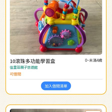
10滾珠多功能學習盒
0~未滿4歲
佳里區親子悠遊館
可借閱
加入借閱清單