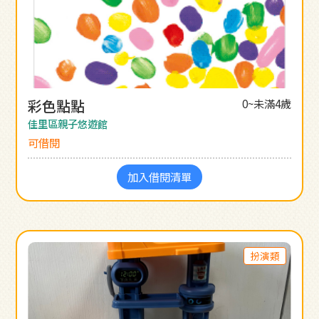
彩色點點
0~未滿4歲
佳里區親子悠遊館
可借閱
加入借閱清單
扮演類