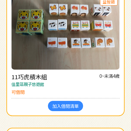
益智類
11巧虎積木組
0~未滿4歲
佳里區親子悠遊館
可借閱
加入借閱清單