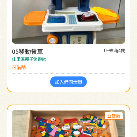
05移動餐車
0~未滿4歲
佳里區親子悠遊館
可借閱
加入借閱清單
益智類