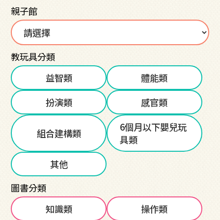
親子館
教玩具分類
益智類
體能類
扮演類
感官類
6個月以下嬰兒玩
組合建構類
具類
其他
圖書分類
知識類
操作類