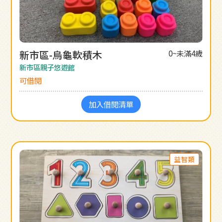
新市區-烏龜軟積木
0~未滿4歲
新市區親子悠遊館
可借閱
加入借閱清單
益智類