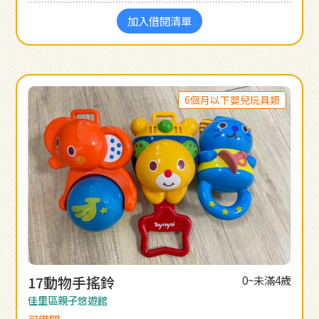
加入借閱清單
6個月以下嬰兒玩具類
17動物手搖鈴
0~未滿4歲
佳里區親子悠遊館
可借閱