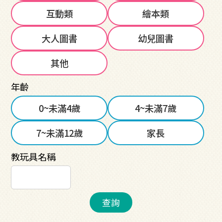
互動類
繪本類
大人圖書
幼兒圖書
其他
年齡
0~未滿4歲
4~未滿7歲
7~未滿12歲
家長
教玩具名稱
查詢