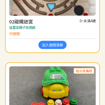
02磁鐵迷宮
0~未滿4歲
佳里區親子悠遊館
可借閱
加入借閱清單
組合建構類