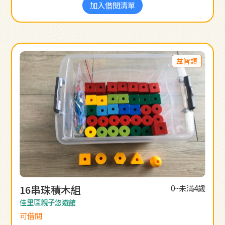
加入借閱清單
益智類
16串珠積木組
0~未滿4歲
佳里區親子悠遊館
可借閱