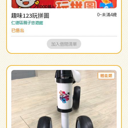
趣味123玩拼圖
0~未滿4歲
仁德區親子悠遊館
已借出
加入借閱清單
體能類