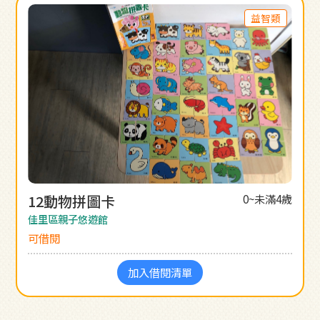
益智類
12動物拼圖卡
0~未滿4歲
佳里區親子悠遊館
可借閱
加入借閱清單