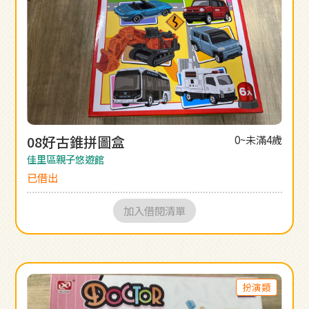
08好古錐拼圖盒
0~未滿4歲
佳里區親子悠遊館
已借出
加入借閱清單
扮演類