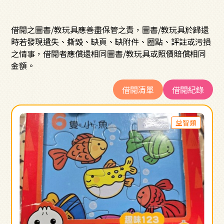
借閱之圖書/教玩具應善盡保管之責，圖書/教玩具於歸還
時若發現遺失、撕毀、缺頁、缺附件、圈點、評註或污損
之情事，借閱者應償還相同圖書/教玩具或照價賠償相同
金額。
借閱清單
借閱紀錄
益智類