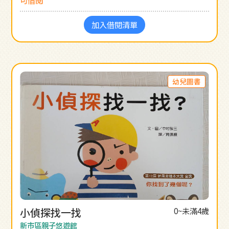
加入借閱清單
幼兒圖書
小偵探找一找
0~未滿4歲
新市區親子悠遊館