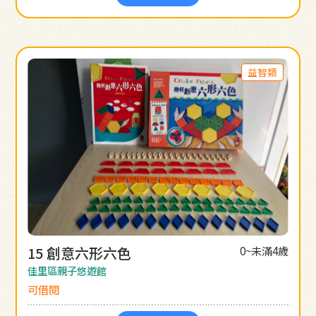
益智類
15 創意六形六色
0~未滿4歲
佳里區親子悠遊館
可借閱