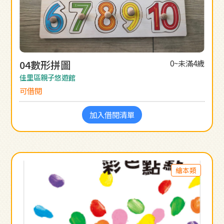
04數形拼圖
0~未滿4歲
佳里區親子悠遊館
可借閱
加入借閱清單
繪本類