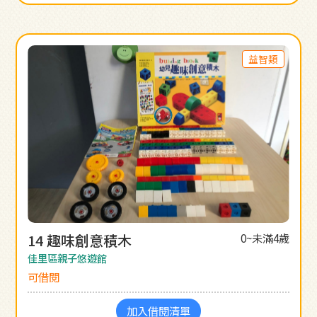
益智類
14 趣味創意積木
0~未滿4歲
佳里區親子悠遊館
可借閱
加入借閱清單