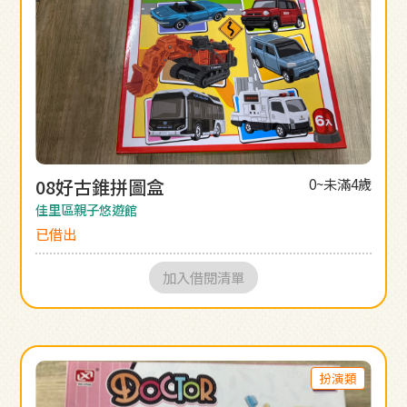
08好古錐拼圖盒
0~未滿4歲
佳里區親子悠遊館
已借出
加入借閱清單
扮演類