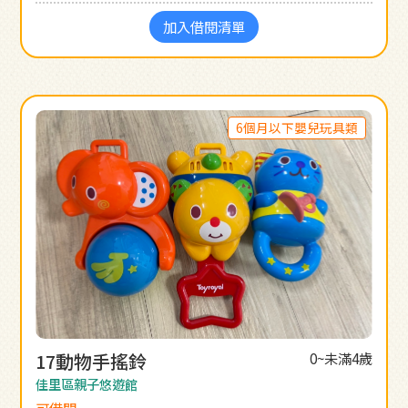
加入借閱清單
6個月以下嬰兒玩具類
17動物手搖鈴
0~未滿4歲
佳里區親子悠遊館
可借閱