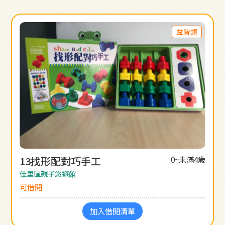
益智類
13找形配對巧手工
0~未滿4歲
佳里區親子悠遊館
可借閱
加入借閱清單