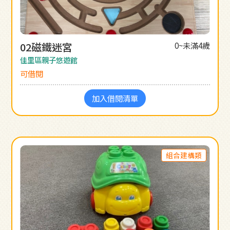
02磁鐵迷宮
0~未滿4歲
佳里區親子悠遊館
可借閱
加入借閱清單
組合建構類