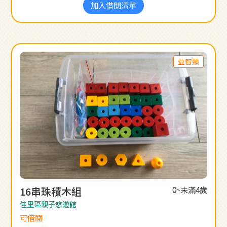
加入借閱清單
益智類
16串珠積木組
0~未滿4歲
佳里區親子悠遊館
可借閱