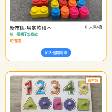
新市區-烏龜軟積木
0~未滿4歲
新市區親子悠遊館
可借閱
加入借閱清單
益智類