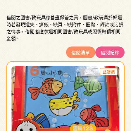
借閱之圖書/教玩具應善盡保管之責，圖書/教玩具於歸還
時若發現遺失、撕毀、缺頁、缺附件、圈點、評註或污損
之情事，借閱者應償還相同圖書/教玩具或照價賠償相同
金額。
借閱清單
借閱紀錄
益智類