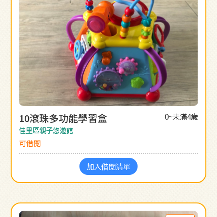
10滾珠多功能學習盒
0~未滿4歲
佳里區親子悠遊館
可借閱
加入借閱清單