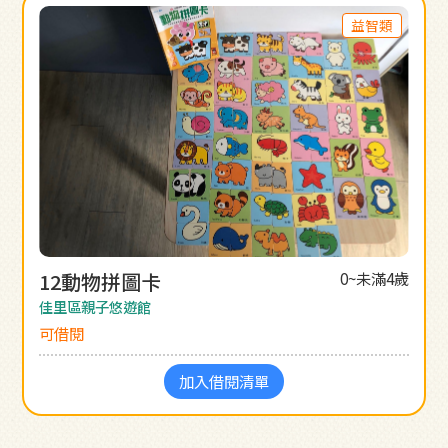
益智類
12動物拼圖卡
0~未滿4歲
佳里區親子悠遊館
可借閱
加入借閱清單