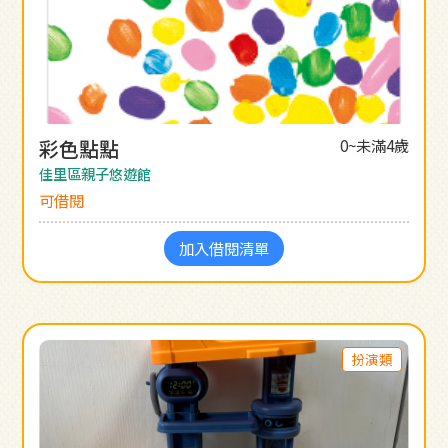
彩色點點
0~未滿4歲
佳里區親子悠遊館
可借閱
加入借閱清單
扮演類