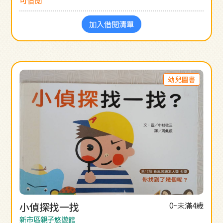
加入借閱清單
幼兒圖書
小偵探找一找
0~未滿4歲
新市區親子悠遊館