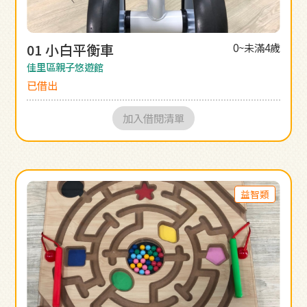
01 小白平衡車
0~未滿4歲
佳里區親子悠遊館
已借出
加入借閱清單
益智類