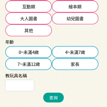
互動類
繪本類
大人圖書
幼兒圖書
其他
年齡
0~未滿4歲
4~未滿7歲
7~未滿12歲
家長
教玩具名稱
查詢