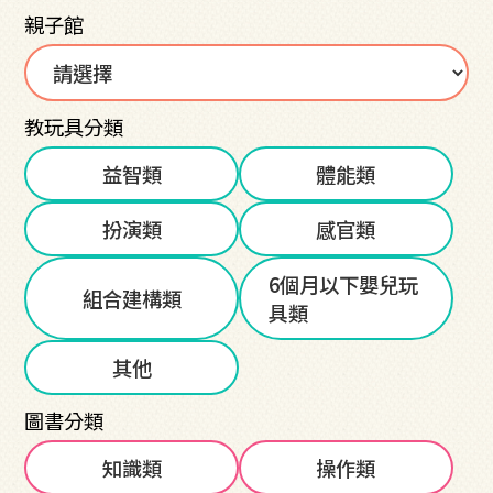
親子館
教玩具分類
益智類
體能類
扮演類
感官類
6個月以下嬰兒玩
組合建構類
具類
其他
圖書分類
知識類
操作類