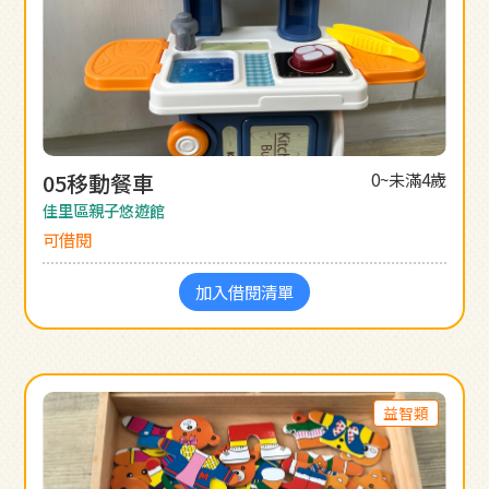
05移動餐車
0~未滿4歲
佳里區親子悠遊館
可借閱
加入借閱清單
益智類