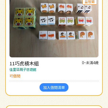
益智類
11巧虎積木組
0~未滿4歲
佳里區親子悠遊館
可借閱
加入借閱清單