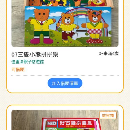
07三隻小熊拼拼樂
0~未滿4歲
佳里區親子悠遊館
可借閱
加入借閱清單
益智類