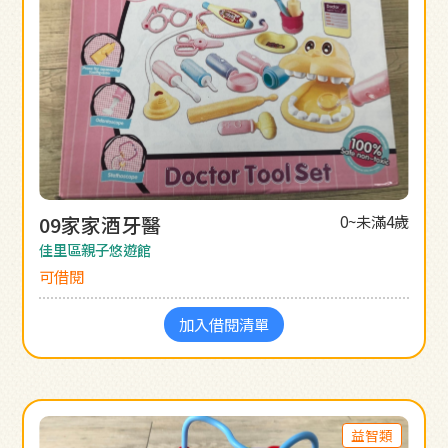
09家家酒牙醫
0~未滿4歲
佳里區親子悠遊館
可借閱
加入借閱清單
益智類