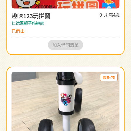
趣味123玩拼圖
0~未滿4歲
仁德區親子悠遊館
已借出
加入借閱清單
體能類