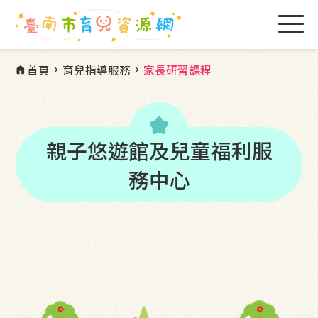
首頁
育兒指導服務
家長研習課程
home
chevron_right
chevron_right
kid_star
親子悠遊館及兒童福利服
務中心